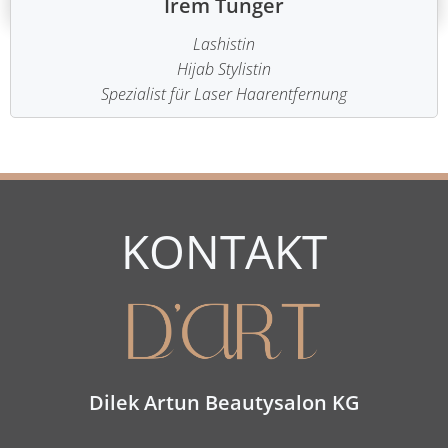
Irem Tünger
Lashistin
Hijab Stylistin
Spezialist für Laser Haarentfernung
KONTAKT
Dilek Artun Beautysalon KG